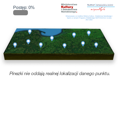
Postęp: 0%
Sfinansowano ze środków Ministra Kultury, Dziedzictwa Narodowego i
Sportu w ramach Programu Wieloletniego NIEPODLEGŁA na lata
2017-2022